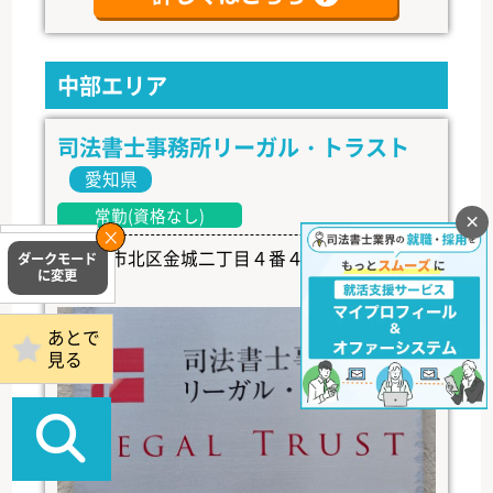
中部エリア
司法書士事務所リーガル・トラスト
愛知県
常勤(資格なし)
×
掲載事務所
名古屋市北区金城二丁目４番４号 ペルテ金城
ログイン
１Ｆ
あとで
見る