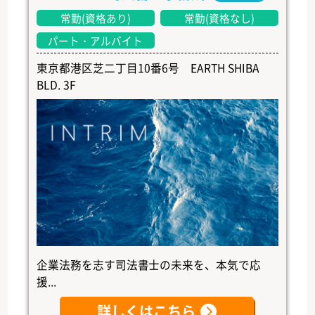
常勤(資格あり)
常勤(資格なし)
パート・アルバイト
東京都港区芝二丁目10番6号 EARTH SHIBA
BLD. 3F
企業法務を志す司法書士の未来を、本気で応
援...
詳しくはこちら