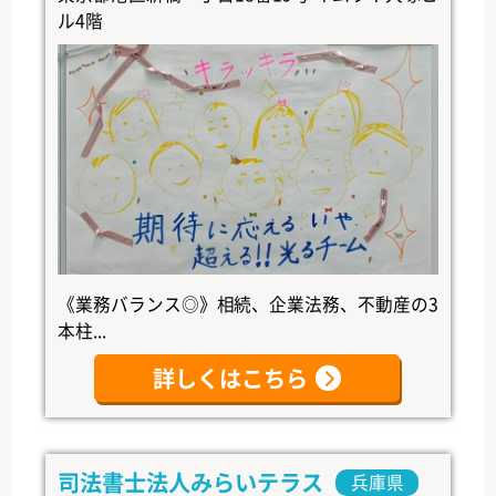
ル4階
《業務バランス◎》相続、企業法務、不動産の3
本柱...
詳しくはこちら
司法書士法人みらいテラス
兵庫県