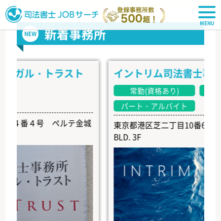
司法書士JOBサーチ
新着事務所
NEW
ガル・トラスト
イントリム司法書士事務所
常勤(資格あり)
常勤(資
パート・アルバイト
番４号 ペルテ金城
東京都港区芝二丁目10番6号 EARTH 
BLD. 3F