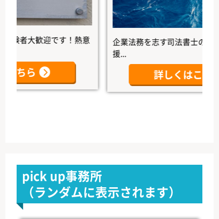
者大歓迎です！熱意
企業法務を志す司法書士の未来を、
援...
ちら
詳しくはこちら
pick up事務所
（ランダムに表示されます）