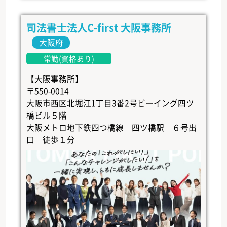
司法書士法人C-first 大阪事務所
大阪府
常勤(資格あり)
【大阪事務所】
〒550-0014
大阪市西区北堀江1丁目3番2号ビーイング四ツ
橋ビル５階
大阪メトロ地下鉄四つ橋線 四ツ橋駅 ６号出
口 徒歩１分