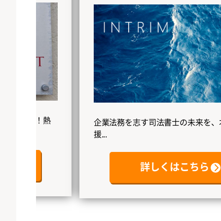
す！熱
企業法務を志す司法書士の未来を、本気で応
援...
詳しくはこちら