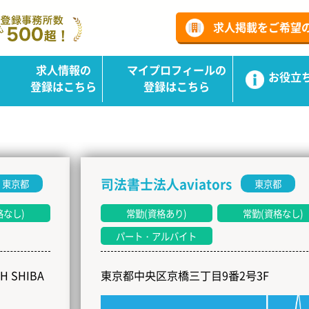
ーチ
求人掲載をご希望
求人情報の
マイプロフィールの
お役立
登録はこちら
登録はこちら
司法書士法人aviators
東京都
常勤(資格あり)
常勤(資格なし)
パート・アルバイト
東京都中央区京橋三丁目9番2号3F