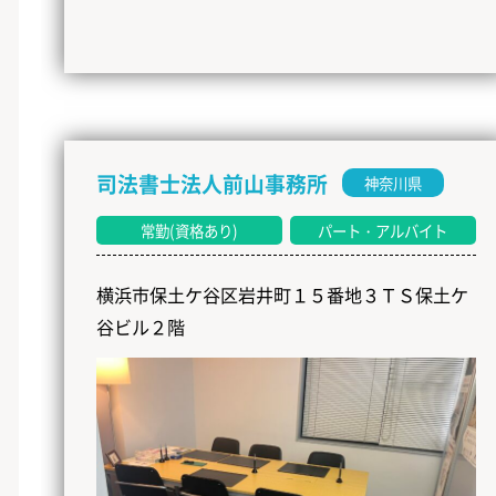
司法書士法人前山事務所
神奈川県
常勤(資格あり)
パート・アルバイト
横浜市保土ケ谷区岩井町１５番地３ＴＳ保土ケ
谷ビル２階