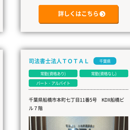
詳しくはこちら
司法書士法人ＴＯＴＡＬ
千葉県
常勤(資格あり)
常勤(資格なし)
パート・アルバイト
千葉県船橋市本町七丁目11番5号 KDX船橋ビ
ル７階