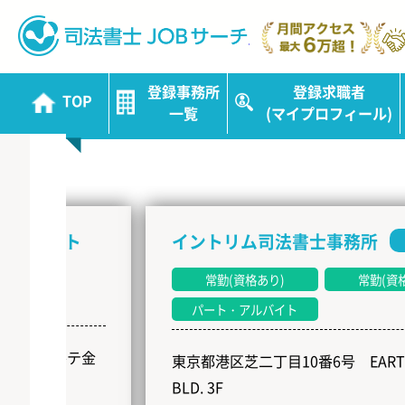
司法書士JOBサ
登録事務所
登録求職者
TOP
新着事務所
一覧
(マイプロフィール)
NEW
スト
イントリム司法書士事務所
東京都
常勤(資格あり)
常勤(資格なし)
パート・アルバイト
ルテ金
東京都港区芝二丁目10番6号 EARTH SHIBA
BLD. 3F