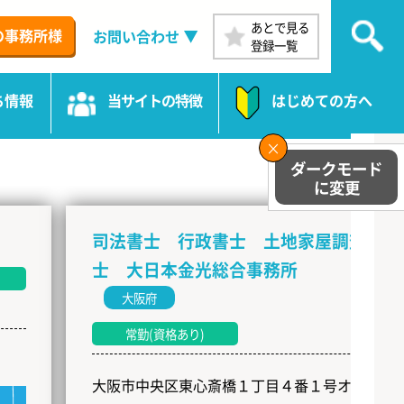
あとで見る
の事務所様
お問い合わせ
登録一覧
ち情報
当サイトの特徴
はじめての方へ
司法書士 行政書士 土地家屋調査
士 大日本金光総合事務所
大阪府
常勤(資格あり)
大阪市中央区東心斎橋１丁目４番１号オリエ