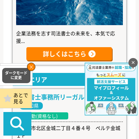
企業法務を志す司法書士の未来を、本気で応
援...
詳しくはこちら
×
掲載事務所
ログイン
中部エリア
あとで
司法書士事務所リーガル・トラスト
見る
愛知県
常勤(資格なし)
名古屋市北区金城二丁目４番４号 ペルテ金城
１Ｆ