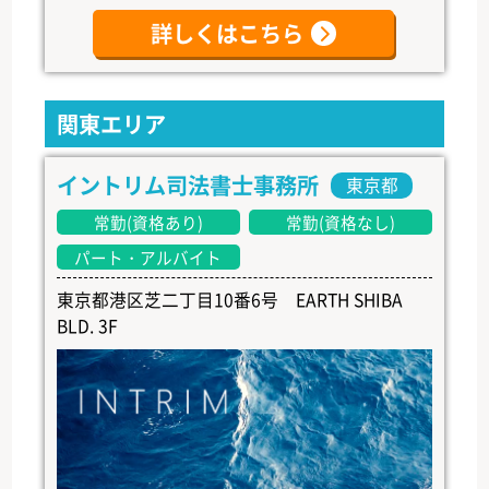
詳しくはこちら
関東エリア
イントリム司法書士事務所
東京都
常勤(資格あり)
常勤(資格なし)
パート・アルバイト
東京都港区芝二丁目10番6号 EARTH SHIBA
BLD. 3F