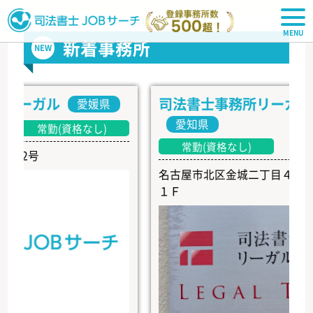
司法書士JOBサーチ
新着事務所
NEW
ーガル
司法書士事務所リーガル・ト
愛媛県
愛知県
常勤(資格なし)
常勤(資格なし)
号
名古屋市北区金城二丁目４番４号 
１Ｆ