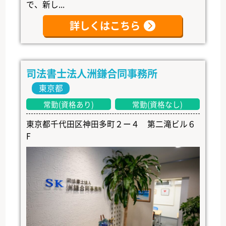
で、新し...
詳しくはこちら
司法書士法人洲鎌合同事務所
東京都
常勤(資格あり)
常勤(資格なし)
東京都千代田区神田多町２ー４ 第二滝ビル６
F