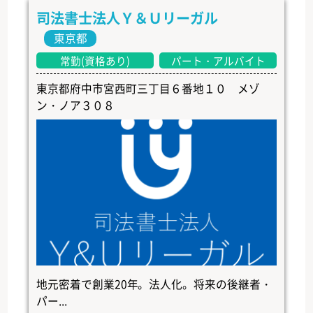
司法書士法人Ｙ＆Ｕリーガル
東京都
常勤(資格あり)
パート・アルバイト
東京都府中市宮西町三丁目６番地１０ メゾ
ン・ノア３０８
地元密着で創業20年。法人化。将来の後継者・
パー...