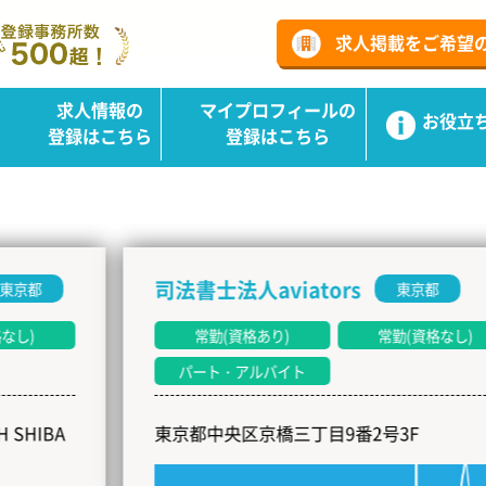
ーチ
求人掲載をご希望
求人情報の
マイプロフィールの
お役立
登録はこちら
登録はこちら
司法書士法人aviators
東京都
常勤(資格あり)
常勤(資格なし)
パート・アルバイト
東京都中央区京橋三丁目9番2号3F