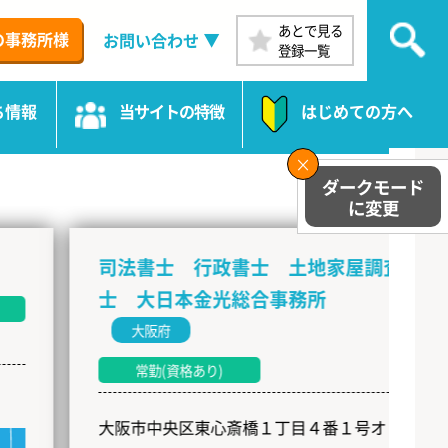
あとで見る
の事務所様
お問い合わせ
登録一覧
ち情報
当サイトの特徴
はじめての方へ
司法書士 行政書士 土地家屋調査
士 大日本金光総合事務所
大阪府
常勤(資格あり)
大阪市中央区東心斎橋１丁目４番１号オリエ