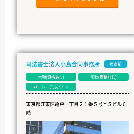
司法書士法人小島合同事務所
東京都
常勤(資格あり)
常勤(資格なし)
パート・アルバイト
東京都江東区亀戸一丁目２１番５号ＹＳビル６
階