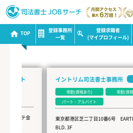
司法書士JOBサ
登録事務所
登録求職者
TOP
新着事務所
一覧
(マイプロフィール)
NEW
ト
イントリム司法書士事務所
東京都
常勤(資格あり)
常勤(資格なし)
パート・アルバイト
ルテ金
東京都港区芝二丁目10番6号 EARTH SHIBA
BLD. 3F