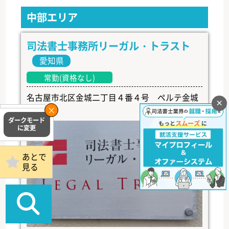
中部エリア
司法書士事務所リーガル・トラスト
愛知県
常勤(資格なし)
名古屋市北区金城二丁目４番４号 ペルテ金城
×
１Ｆ
掲載事務所
ログイン
あとで
見る