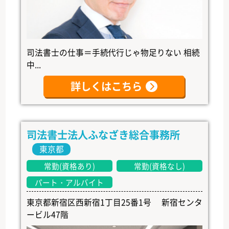
司法書士の仕事＝手続代行じゃ物足りない 相続
中...
詳しくはこちら
司法書士法人ふなざき総合事務所
東京都
常勤(資格あり)
常勤(資格なし)
パート・アルバイト
東京都新宿区西新宿1丁目25番1号 新宿センタ
ービル47階