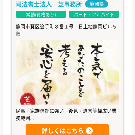
司法書士法人 芝事務所
静岡県
常勤(資格あり)
パート・アルバイト
静岡市葵区追手町８番１号 日土地静岡ビル５
階
民事・家族信託に強い！後見・遺言等幅広い業
務範囲...
詳しくはこちら