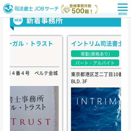
司法書士JOBサーチ
新着事務所
NEW
ガル・トラスト
イントリム司法書士事務所
常勤(資格あり)
常勤(
パート・アルバイト
４番４号 ペルテ金城
東京都港区芝二丁目10番6号 EARTH
BLD. 3F