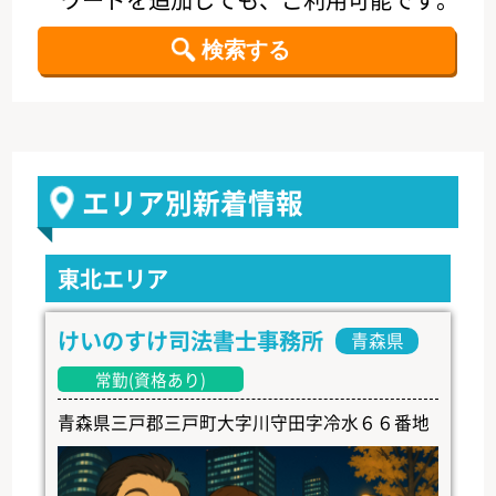
エリア別新着情報
東北エリア
けいのすけ司法書士事務所
青森県
常勤(資格あり)
青森県三戸郡三戸町大字川守田字冷水６６番地