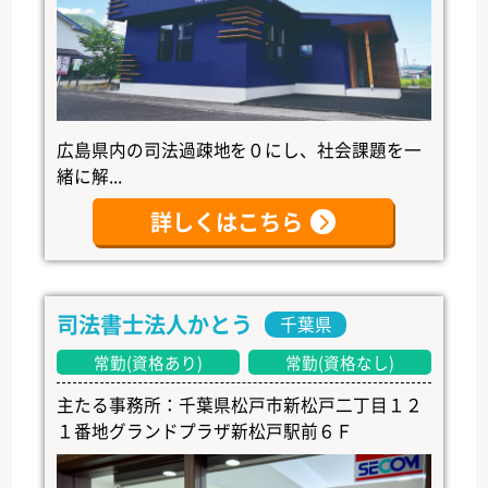
広島県内の司法過疎地を０にし、社会課題を一
緒に解...
詳しくはこちら
司法書士法人かとう
千葉県
常勤(資格あり)
常勤(資格なし)
主たる事務所：千葉県松戸市新松戸二丁目１２
１番地グランドプラザ新松戸駅前６Ｆ