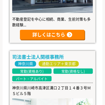
不動産登記を中心に相続、商業、生前対策も多
数経験...
詳しくはこちら
司法書士法人関根事務所
神奈川県
通勤エリア＋東京都
常勤(資格あり)
常勤(資格なし)
パート・アルバイト
神奈川県川崎市高津区溝口２丁目１４番３号Ｍ
Ｓビル５階