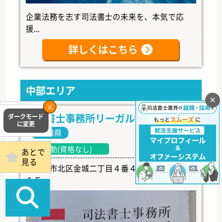
企業法務を志す司法書士の未来を、本気で応
援...
詳しくはこちら
中部エリア
×
掲載事務所
司法書士事務所リーガル・トラスト
ログイン
愛知県
常勤(資格なし)
あとで
見る
名古屋市北区金城二丁目４番４号 ペルテ金城
１Ｆ