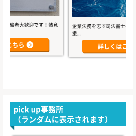
験者大歓迎です！熱意
企業法務を志す司法書士の未来を
援...
ちら
詳しくはこちら
pick up事務所
（ランダムに表示されます）