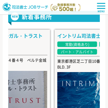
司法書士JOBサーチ
新着事務所
NEW
ガル・トラスト
イントリム司法書士事務所
常勤(資格あり)
常勤(
パート・アルバイト
４番４号 ペルテ金城
東京都港区芝二丁目10番6号 EARTH
BLD. 3F