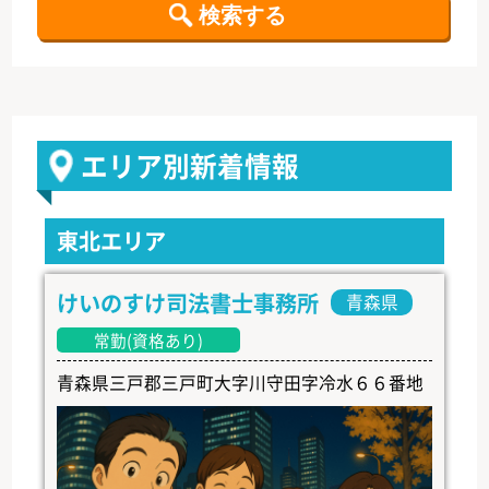
エリア別新着情報
東北エリア
けいのすけ司法書士事務所
青森県
常勤(資格あり)
青森県三戸郡三戸町大字川守田字冷水６６番地