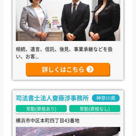
相続、遺言、信託、後見、事業承継などを扱
い、お客...
詳しくはこちら
司法書士法人齋藤渉事務所
神奈川県
常勤(資格あり)
常勤(資格なし)
横浜市中区本町四丁目43番地