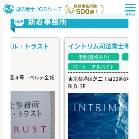
司法書士JOBサーチ
新着事務所
NEW
ル・トラスト
イントリム司法書士事務所
常勤(資格あり)
常勤(資格
パート・アルバイト
番４号 ペルテ金城
東京都港区芝二丁目10番6号 EARTH S
BLD. 3F