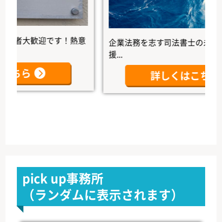
者大歓迎です！熱意
企業法務を志す司法書士の未来を、
援...
ちら
詳しくはこちら
pick up事務所
（ランダムに表示されます）