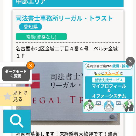
中部エリア
司法書士事務所リーガル・トラスト
愛知県
常勤(資格なし)
名古屋市北区金城二丁目４番４号 ペルテ金城
１Ｆ
×
掲載事務所
ログイン
あとで
見る
補助者募集します！未経験者大歓迎です！熱意