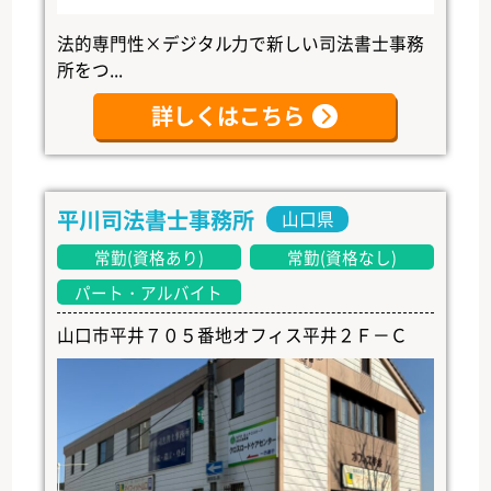
法的専門性×デジタル力で新しい司法書士事務
所をつ...
詳しくはこちら
平川司法書士事務所
山口県
常勤(資格あり)
常勤(資格なし)
パート・アルバイト
山口市平井７０５番地オフィス平井２Ｆ－Ｃ