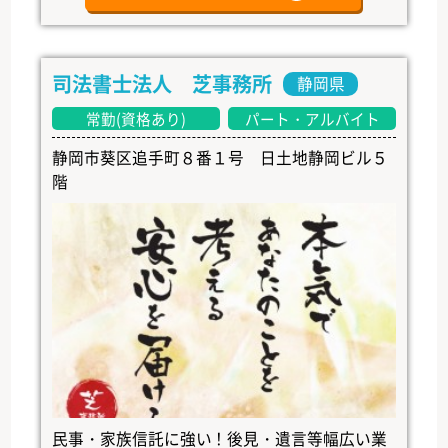
司法書士法人 芝事務所
静岡県
常勤(資格あり)
パート・アルバイト
静岡市葵区追手町８番１号 日土地静岡ビル５
階
民事・家族信託に強い！後見・遺言等幅広い業