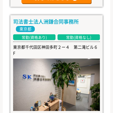
司法書士法人洲鎌合同事務所
東京都
常勤(資格あり)
常勤(資格なし)
東京都千代田区神田多町２ー４ 第二滝ビル６
F