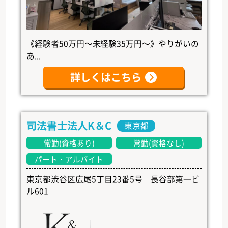
《経験者50万円～未経験35万円～》やりがいの
あ...
詳しくはこちら
司法書士法人K＆C
東京都
常勤(資格あり)
常勤(資格なし)
パート・アルバイト
東京都渋谷区広尾5丁目23番5号 長谷部第一ビ
ル601