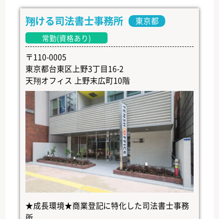
翔ける司法書士事務所
東京都
常勤(資格あり)
〒110-0005
東京都台東区上野3丁目16-2
天翔オフィス 上野末広町10階
★成長環境★商業登記に特化した司法書士事務
所...