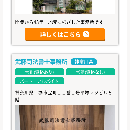
開業から43年 地元に根ざした事務所です。...
詳しくはこちら
武藤司法書士事務所
神奈川県
常勤(資格あり)
常勤(資格なし)
パート・アルバイト
神奈川県平塚市宝町１１番１号平塚フジビル５
階