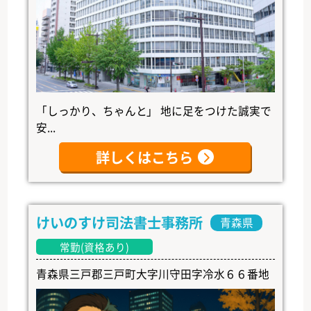
「しっかり、ちゃんと」 地に足をつけた誠実で
安...
詳しくはこちら
けいのすけ司法書士事務所
青森県
常勤(資格あり)
青森県三戸郡三戸町大字川守田字冷水６６番地