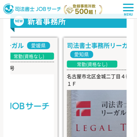
司法書士JOBサーチ
新着事務所
NEW
ガル
司法書士事務所リーガル・ト
愛媛県
愛知県
常勤(資格なし)
常勤(資格なし)
号
名古屋市北区金城二丁目４番４号 ペ
１Ｆ