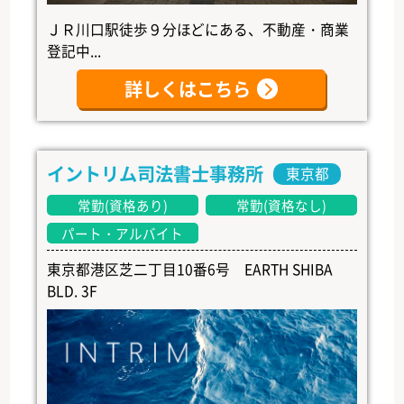
ＪＲ川口駅徒歩９分ほどにある、不動産・商業
登記中...
詳しくはこちら
イントリム司法書士事務所
東京都
常勤(資格あり)
常勤(資格なし)
パート・アルバイト
東京都港区芝二丁目10番6号 EARTH SHIBA
BLD. 3F