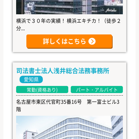
横浜で３０年の実績！ 横浜エキチカ！（徒歩２
分...
詳しくはこちら
司法書士法人浅井総合法務事務所
愛知県
常勤(資格あり)
パート・アルバイト
名古屋市東区代官町35番16号 第一富士ビル3
階