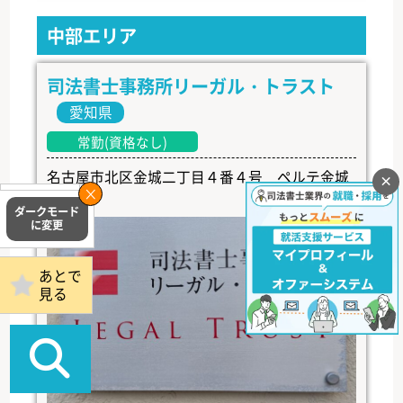
中部エリア
司法書士事務所リーガル・トラスト
愛知県
常勤(資格なし)
名古屋市北区金城二丁目４番４号 ペルテ金城
×
１Ｆ
掲載事務所
ログイン
あとで
見る