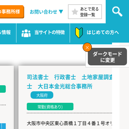
あとで見る
の事務所様
お問い合わせ
登録一覧
ち情報
当サイトの特徴
はじめての方へ
司法書士 行政書士 土地家屋調査
司
士 大日本金光総合事務所
大阪府
常勤(資格あり)
神奈
３
大阪市中央区東心斎橋１丁目４番１号オリエ