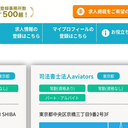
ーチ
求人掲載をご希望
求人情報の
マイプロフィールの
お役立
登録はこちら
登録はこちら
司法書士法人aviators
東京都
常勤(資格あり)
常勤(資格なし)
パート・アルバイト
東京都中央区京橋三丁目9番2号3F