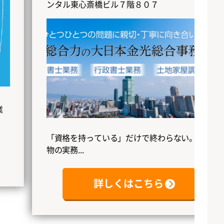
ンタル東心斎橋ビル７階８０７
事務
く、決
「資格を持っている」だけで終わらない。本
物の実務...
詳しくはこちら