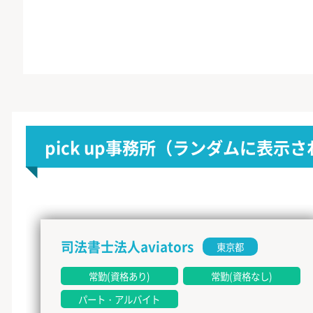
pick up事務所
（ランダムに表示さ
司法書士法人aviators
東京都
常勤(資格あり)
常勤(資格なし)
パート・アルバイト