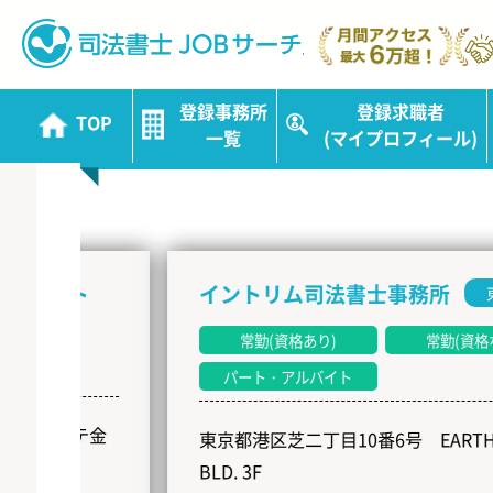
司法書士JOBサ
登録事務所
登録求職者
TOP
新着事務所
一覧
(マイプロフィール)
NEW
イントリム司法書士事務所
東京都
常勤(資格あり)
常勤(資格なし)
パート・アルバイト
金
東京都港区芝二丁目10番6号 EARTH SHIBA
BLD. 3F