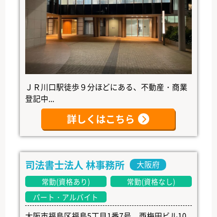
ＪＲ川口駅徒歩９分ほどにある、不動産・商業
登記中...
詳しくはこちら
司法書士法人 林事務所
大阪府
常勤(資格あり)
常勤(資格なし)
パート・アルバイト
大阪市福島区福島5丁目1番7号 西梅田ビル10