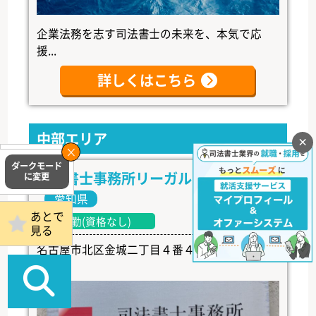
企業法務を志す司法書士の未来を、本気で応
援...
詳しくはこちら
中部エリア
×
掲載事務所
ログイン
司法書士事務所リーガル・トラスト
愛知県
あとで
常勤(資格なし)
見る
名古屋市北区金城二丁目４番４号 ペルテ金城
１Ｆ