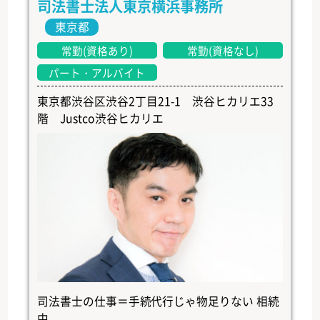
司法書士法人東京横浜事務所
東京都
常勤(資格あり)
常勤(資格なし)
パート・アルバイト
東京都渋谷区渋谷2丁目21-1 渋谷ヒカリエ33
階 Justco渋谷ヒカリエ
司法書士の仕事＝手続代行じゃ物足りない 相続
中...