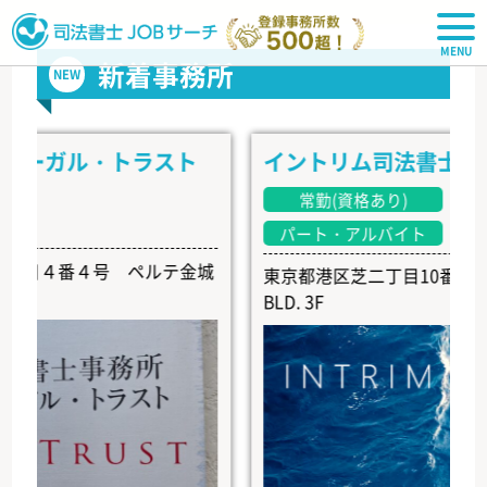
司法書士JOBサーチ
新着事務所
NEW
ーガル・トラスト
イントリム司法書士事務所
常勤(資格あり)
常勤(
パート・アルバイト
４番４号 ペルテ金城
東京都港区芝二丁目10番6号 EARTH
BLD. 3F