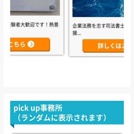
験者大歓迎です！熱意
企業法務を志す司法書士の未来を
援...
こちら
詳しくはこちら
pick up事務所
（ランダムに表示されます）