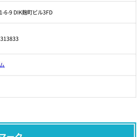
6-9 DIK麹町ビル3FD
13833
ム
マーク