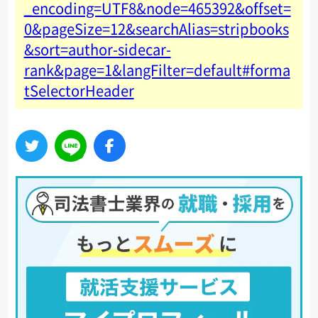
_encoding=UTF8&node=465392&offset=
0&pageSize=12&searchAlias=stripbooks
&sort=author-sidecar-
rank&page=1&langFilter=default#forma
tSelectorHeader