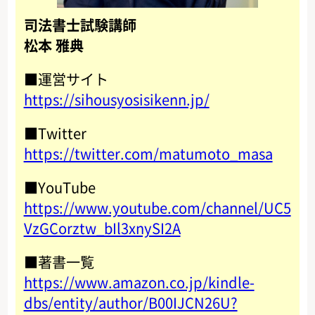
司法書士試験講師
松本 雅典
■運営サイト
https://sihousyosisikenn.jp/
■Twitter
https://twitter.com/matumoto_masa
■YouTube
https://www.youtube.com/channel/UC5
VzGCorztw_bIl3xnySI2A
■著書一覧
https://www.amazon.co.jp/kindle-
dbs/entity/author/B00IJCN26U?