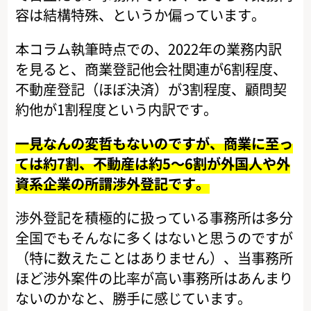
容は結構特殊、というか偏っています。
本コラム執筆時点での、2022年の業務内訳
を見ると、商業登記他会社関連が6割程度、
不動産登記（ほぼ決済）が3割程度、顧問契
約他が1割程度という内訳です。
一見なんの変哲もないのですが、商業に至っ
ては約7割、不動産は約5～6割が外国人や外
資系企業の所謂渉外登記です。
渉外登記を積極的に扱っている事務所は多分
全国でもそんなに多くはないと思うのですが
（特に数えたことはありません）、当事務所
ほど渉外案件の比率が高い事務所はあんまり
ないのかなと、勝手に感じています。