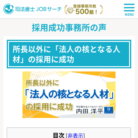
司法書士JOBサーチ
採用成功事務所の声
所長以外に「法人の核となる人
材」の採用に成功
目次
[
非表示
]