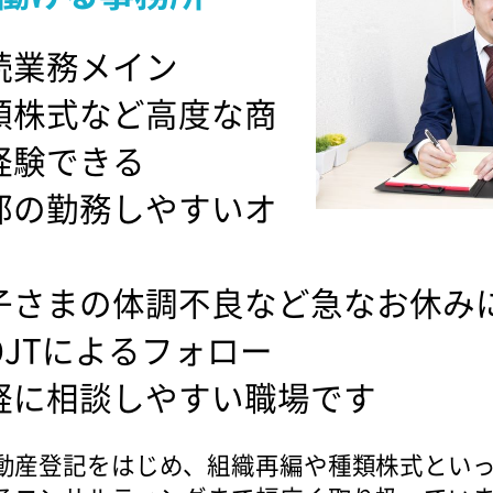
続業務メイン
類株式など高度な商
経験できる
部の勤務しやすいオ
子さまの体調不良など急なお休み
JTによるフォロー
軽に相談しやすい職場です
動産登記をはじめ、組織再編や種類株式とい