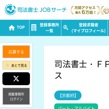
司法書士JOBサ
登録事務所
登録求職者
TOP
一覧
(マイプロフィール)
応募する
司法書士・Ｆ
あとで見る
ス
掲載事務所
【京都府】
ログイン
パート・アルバイト