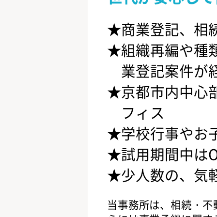
商業登記、相
組織再編や種
業登記案件が
京都市内中心
フィス
学校行事やお
試用期間中はO
少人数の、気
当事務所は、相続・不