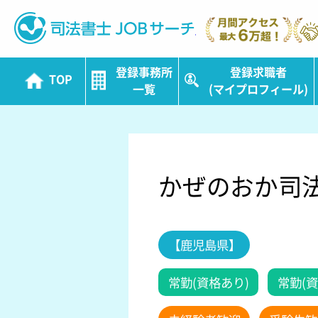
司法書士JOBサ
登録事務所
登録求職者
TOP
一覧
(マイプロフィール)
かぜのおか司
【鹿児島県】
常勤(資格あり)
常勤(資