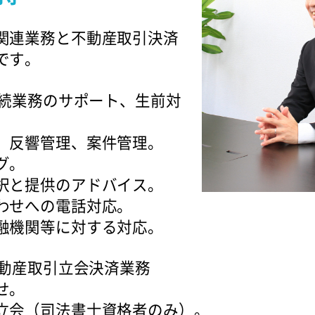
関連業務と不動産取引決済
です。
相続業務のサポート、生前対
、反響管理、案件管理。
グ。
択と提供のアドバイス。
わせへの電話対応。
融機関等に対する対応。
不動産取引立会決済業務
せ。
立会（司法書士資格者のみ）。