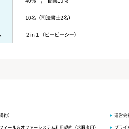
40％ / 商業10％
10名（司法書士2名）
ム
２in１（ビービーシー）
規約）
運営会
フィール＆オファーシステム利用規約（求職者用）
プライ