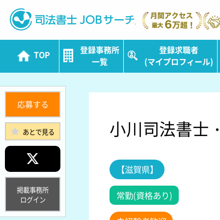
司法書士JOBサ
登録事務所
登録求職者
TOP
一覧
(マイプロフィール)
応募する
小川司法書士
あとで見る
【滋賀県】
掲載事務所
常勤(資格あり)
ログイン