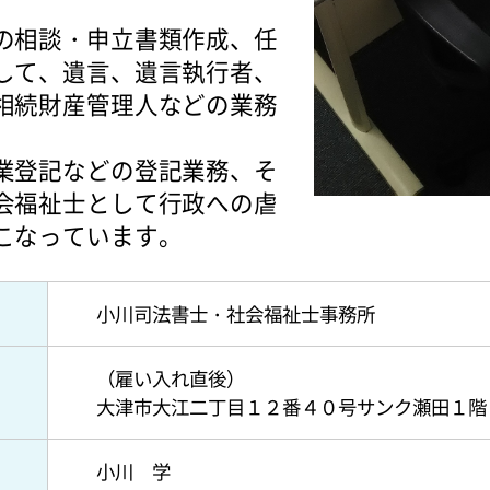
の相談・申立書類作成、任
して、遺言、遺言執行者、
相続財産管理人などの業務
業登記などの登記業務、そ
会福祉士として行政への虐
こなっています。
小川司法書士・社会福祉士事務所
（雇い入れ直後）
大津市大江二丁目１２番４０号サンク瀬田１階
小川 学