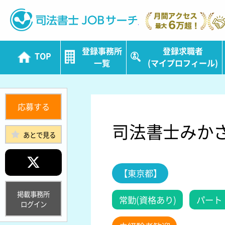
司法書士JOBサ
登録事務所
登録求職者
TOP
一覧
(マイプロフィール)
応募する
司法書士みか
あとで見る
【東京都】
掲載事務所
常勤(資格あり)
パート
ログイン