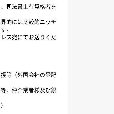
き、司法書士有資格者を
業界的には比較的ニッチ
ます。
ドレス宛にてお送りくだ
支援等（外国会社の登記
件等、仲介業者様及び銀
で）