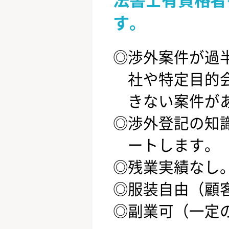
す。
渉外案件が過
社や特定目的
きない案件が
渉外登記の知
ートします。
残業実績なし
服装自由（顧
副業可（一定