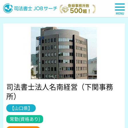
司法書士JOBサーチ
司法書士法人名南経営（下関事務
所）
【山口県】
常勤(資格あり)