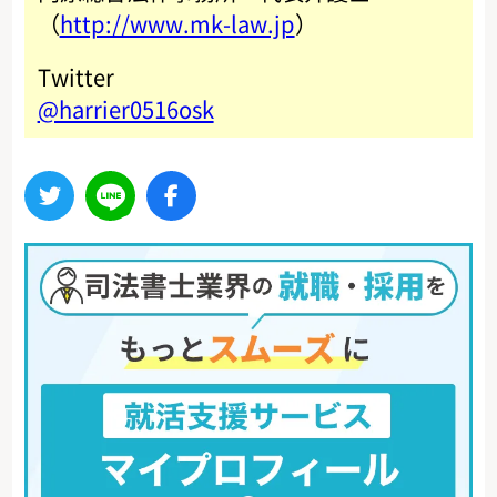
（
http://www.mk-law.jp
）
Twitter
@harrier0516osk