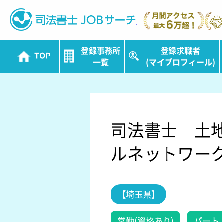
司法書士JOBサ
登録事務所
登録求職者
TOP
一覧
(マイプロフィール)
司法書士 土
ルネットワー
【埼玉県】
常勤(資格あり)
パート