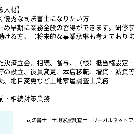
る人材】
く優秀な司法書士になりたい方
め早期に業務全般の習得ができます。研修参
働ける方。（将来的な事業承継も考えており
た決済立会、相続、贈与、（根）抵当権設定
等の設立、役員変更、本店移転、増資・減資
失、地目変更など土地家屋調査士業務
前・相続対策業務
司法書士 土地家屋調査士 リーガルネットワ