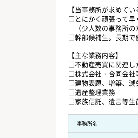
【当事務所が求めてい
□とにかく頑張って早
（少人数の事務所のた
□幹部候補生。長期で
【主な業務内容】
□不動産売買に関連し
□株式会社・合同会社
□建物表題、増築、滅
□遺産整理業務
□家族信託、遺言等生
事務所名