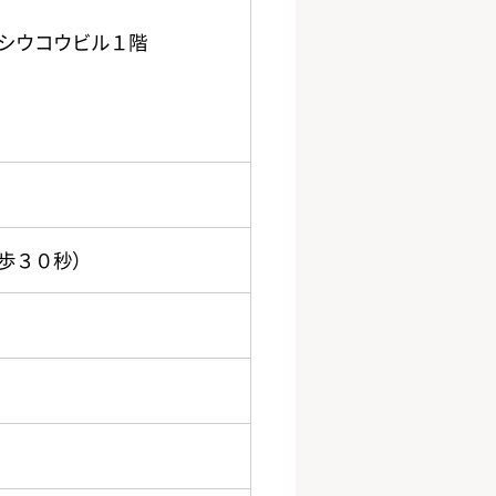
シウコウビル１階
歩３０秒）