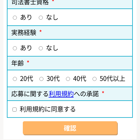
司法書士資格
*
あり
なし
実務経験
*
あり
なし
年齢
*
20代
30代
40代
50代以上
応募に関する
利用規約
への承諾
*
利用規約に同意する
確認