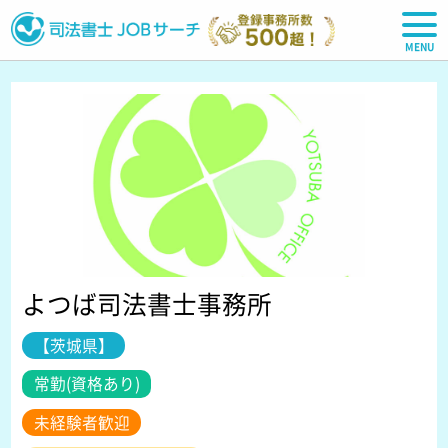
司法書士JOBサーチ
よつば司法書士事務所
【茨城県】
常勤(資格あり)
未経験者歓迎