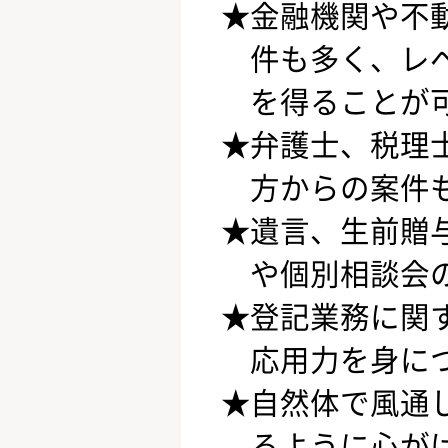
金融機関や不
件も多く、レ
を得ることが
弁護士、税理
方からの案件
遺言、生前贈
や個別相談会
登記業務に関
応用力を身に
自然体で風通
るように心が