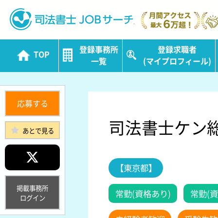
司法書士JOBサ
登録事務所
登録求職者
TOP
一覧
(マイプロフィール)
応募する
司法書士ケン
あとで見る
【東京都】
掲載事務所
常勤(資格あり)
常勤(資
ログイン