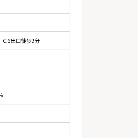
Ｃ6出口徒歩2分
％