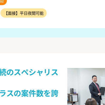
迎
【面接】平日夜間可能
続のスペシャリス
ラスの案件数を誇