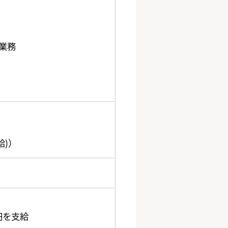
業務
給)）
円を支給