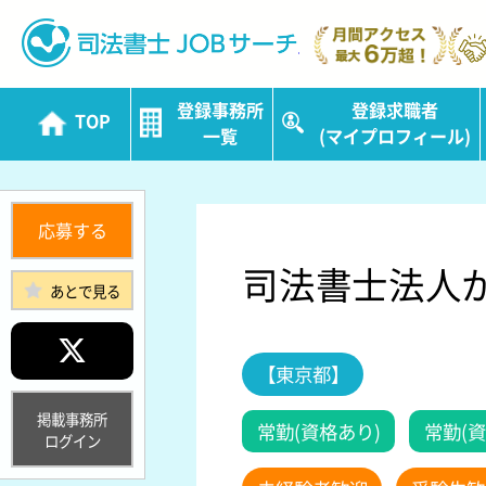
司法書士JOBサ
登録事務所
登録求職者
TOP
一覧
(マイプロフィール)
応募する
司法書士法人
あとで見る
【東京都】
掲載事務所
常勤(資格あり)
常勤(資
ログイン