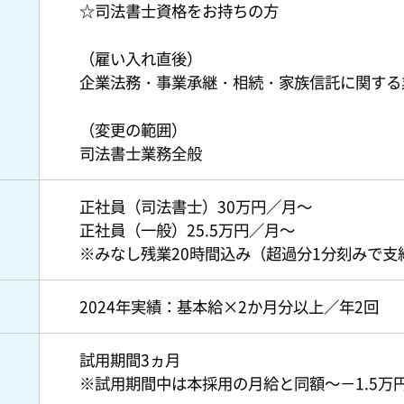
☆司法書士資格をお持ちの方
（雇い入れ直後）
企業法務・事業承継・相続・家族信託に関する
（変更の範囲）
司法書士業務全般
正社員（司法書士）30万円／月～
正社員（一般）25.5万円／月～
※みなし残業20時間込み（超過分1分刻みで支
）
2024年実績：基本給×2か月分以上／年2回
試用期間3ヵ月
※試用期間中は本採用の月給と同額～－1.5万