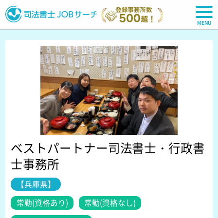
司法書士JOBサーチ
ベストパートナー司法書士・行政書
士事務所
【兵庫県】
常勤(資格あり)
常勤(資格なし)