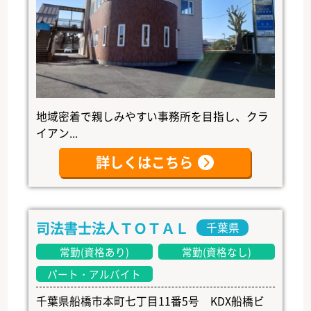
地域密着で親しみやすい事務所を目指し、クラ
イアン...
詳しくはこちら
司法書士法人ＴＯＴＡＬ
千葉県
常勤(資格あり)
常勤(資格なし)
パート・アルバイト
千葉県船橋市本町七丁目11番5号 KDX船橋ビ