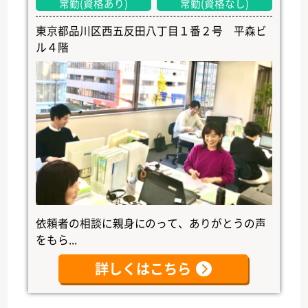
常勤(資格あり)
常勤(資格なし)
東京都品川区西五反田八丁目１番２号 平森ビ
ル４階
依頼者の相談に親身にのって、ありがとうの声
をもら...
詳しくはこちら