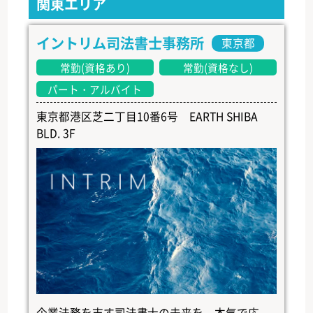
関東エリア
イントリム司法書士事務所
東京都
常勤(資格あり)
常勤(資格なし)
パート・アルバイト
東京都港区芝二丁目10番6号 EARTH SHIBA
BLD. 3F
企業法務を志す司法書士の未来を、本気で応