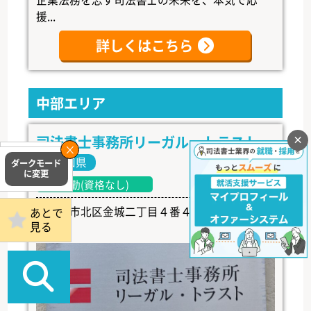
援...
詳しくはこちら
中部エリア
司法書士事務所リーガル・トラスト
×
掲載事務所
愛知県
ログイン
常勤(資格なし)
名古屋市北区金城二丁目４番４号 ペルテ金城
あとで
見る
１Ｆ