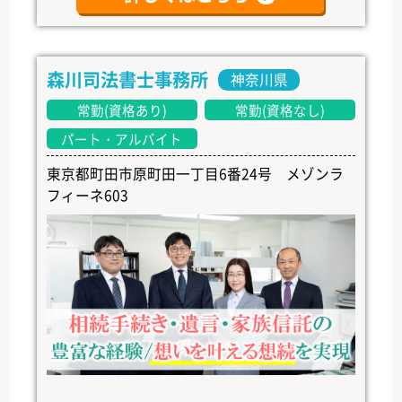
森川司法書士事務所
神奈川県
常勤(資格あり)
常勤(資格なし)
パート・アルバイト
東京都町田市原町田一丁目6番24号 メゾンラ
フィーネ603