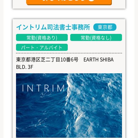
イントリム司法書士事務所
東京都
常勤(資格あり)
常勤(資格なし)
パート・アルバイト
東京都港区芝二丁目10番6号 EARTH SHIBA
BLD. 3F