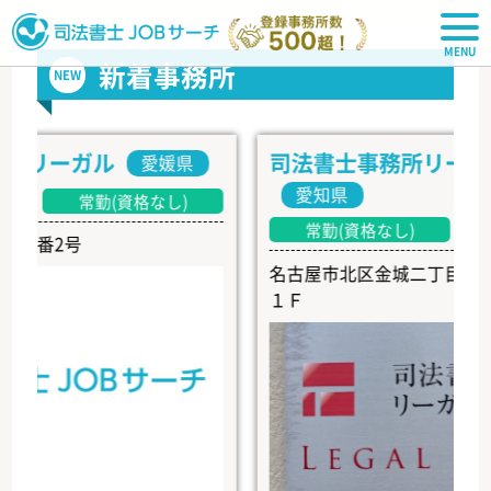
司法書士JOBサーチ
新着事務所
NEW
リーガル
司法書士事務所リーガル・
愛媛県
愛知県
常勤(資格なし)
常勤(資格なし)
番2号
名古屋市北区金城二丁目４番４号
１Ｆ