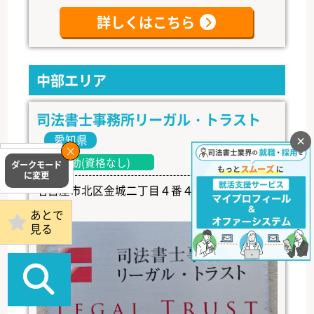
詳しくはこちら
中部エリア
司法書士事務所リーガル・トラスト
愛知県
×
掲載事務所
常勤(資格なし)
ログイン
名古屋市北区金城二丁目４番４号 ペルテ金城
１Ｆ
あとで
見る