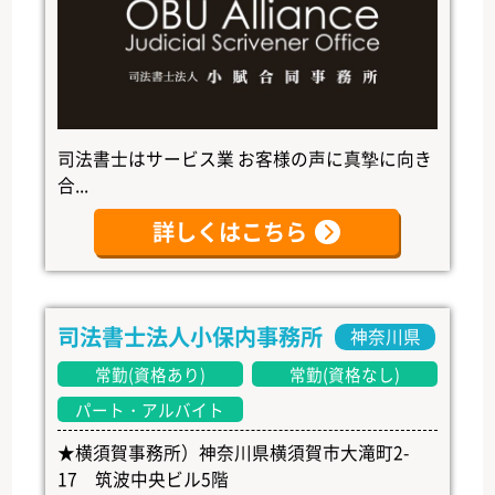
司法書士はサービス業 お客様の声に真摯に向き
合...
詳しくはこちら
司法書士法人小保内事務所
神奈川県
常勤(資格あり)
常勤(資格なし)
パート・アルバイト
★横須賀事務所）神奈川県横須賀市大滝町2-
17 筑波中央ビル5階