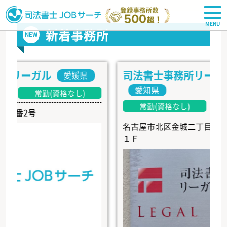
司法書士JOBサーチ
新着事務所
NEW
ーガル
司法書士事務所リーガル・
愛媛県
愛知県
常勤(資格なし)
常勤(資格なし)
2号
名古屋市北区金城二丁目４番４号
１Ｆ