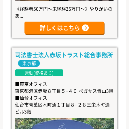
《経験者50万円～未経験35万円～》やりがいの
あ...
詳しくはこちら
司法書士法人赤坂トラスト総合事務所
東京都
常勤(資格あり)
■東京オフィス
東京都港区赤坂８丁目５−４０ ペガサス青山3階
■仙台オフィス
仙台市青葉区木町通１丁目８−２８三栄木町通
ビル3階