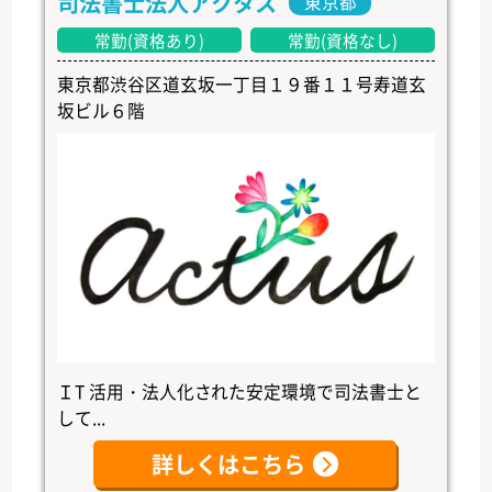
司法書士法人アクタス
東京都
常勤(資格あり)
常勤(資格なし)
東京都渋谷区道玄坂一丁目１９番１１号寿道玄
坂ビル６階
ＩT 活用・法人化された安定環境で司法書士と
して...
詳しくはこちら