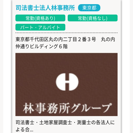
司法書士法人林事務所
東京都
常勤(資格あり)
常勤(資格なし)
パート・アルバイト
東京都千代田区丸の内二丁目２番３号 丸の内
仲通りビルディング６階
司法書士・土地家屋調査士・測量士の各法人に
よる合...