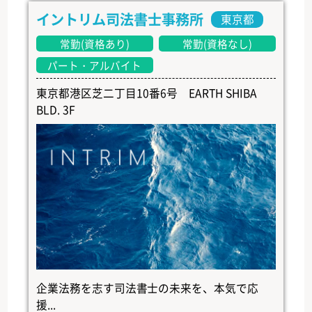
イントリム司法書士事務所
東京都
常勤(資格あり)
常勤(資格なし)
パート・アルバイト
東京都港区芝二丁目10番6号 EARTH SHIBA
BLD. 3F
企業法務を志す司法書士の未来を、本気で応
援...