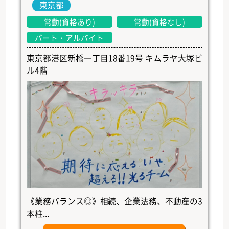
東京都
常勤(資格あり)
常勤(資格なし)
パート・アルバイト
東京都港区新橋一丁目18番19号 キムラヤ大塚ビ
ル4階
《業務バランス◎》相続、企業法務、不動産の3
本柱...