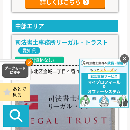
詳しくはこちら
中部エリア
司法書士事務所リーガル・トラスト
愛知県
×
常勤(資格なし)
掲載事務所
名古屋市北区金城二丁目４番４号 ペルテ金城
ログイン
１Ｆ
あとで
見る