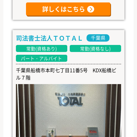
詳しくはこちら
司法書士法人ＴＯＴＡＬ
千葉県
常勤(資格あり)
常勤(資格なし)
パート・アルバイト
千葉県船橋市本町七丁目11番5号 KDX船橋ビ
ル７階