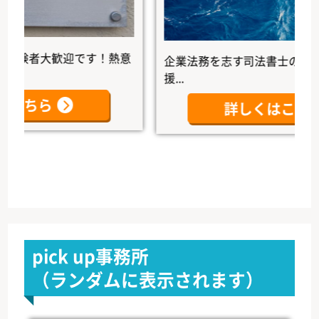
験者大歓迎です！熱意
企業法務を志す司法書士の未来を、
援...
ちら
詳しくはこちら
pick up事務所
（ランダムに表示されます）