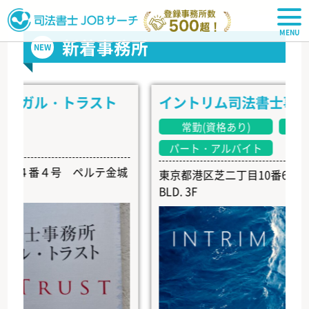
司法書士JOBサーチ
新着事務所
NEW
ガル・トラスト
イントリム司法書士事務所
常勤(資格あり)
常勤(資
パート・アルバイト
４番４号 ペルテ金城
東京都港区芝二丁目10番6号 EARTH 
BLD. 3F