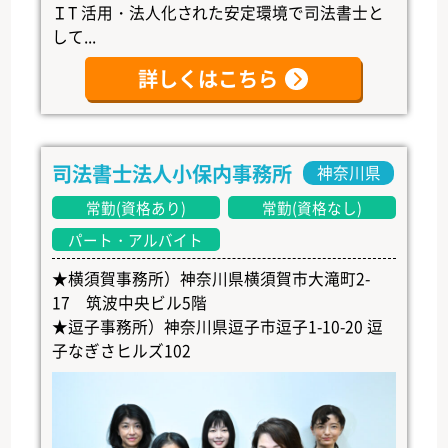
ＩT 活用・法人化された安定環境で司法書士と
して...
詳しくはこちら
司法書士法人小保内事務所
神奈川県
常勤(資格あり)
常勤(資格なし)
パート・アルバイト
★横須賀事務所）神奈川県横須賀市大滝町2-
17 筑波中央ビル5階
★逗子事務所）神奈川県逗子市逗子1-10-20 逗
子なぎさヒルズ102