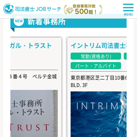
司法書士JOBサーチ
新着事務所
NEW
ガル・トラスト
イントリム司法書士事務所
常勤(資格あり)
常勤(資
パート・アルバイト
番４号 ペルテ金城
東京都港区芝二丁目10番6号 EARTH 
BLD. 3F