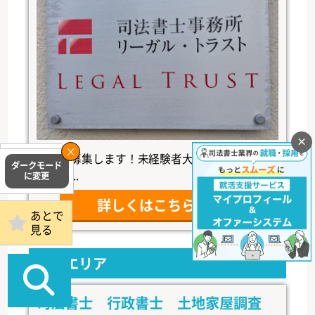
×
補助者募集します！未経験者大歓迎です！熱意
掲載事務所
ログイン
のある...
詳しくはこちら
あとで
見る
近畿エリア
司法書士 行政書士 土地家屋調査