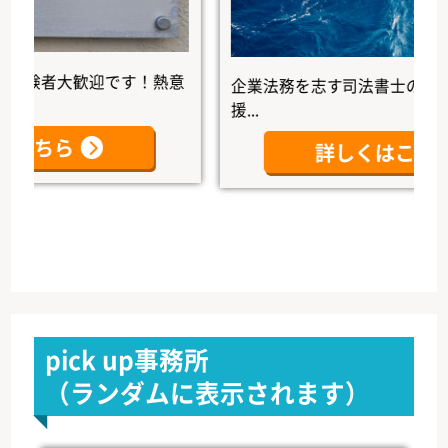
者大歓迎です！熱意
企業法務を志す司法書士の未来を、
援...
ちら
詳しくはこちら
pick up事務所
（ランダムに表示されます）