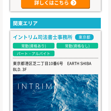
詳しくはこちら
関東エリア
イントリム司法書士事務所
東京都
常勤(資格あり)
常勤(資格なし)
パート・アルバイト
東京都港区芝二丁目10番6号 EARTH SHIBA
BLD. 3F