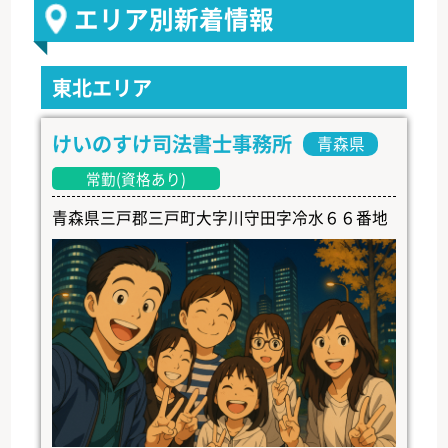
エリア別新着情報
東北エリア
けいのすけ司法書士事務所
青森県
常勤(資格あり)
青森県三戸郡三戸町大字川守田字冷水６６番地