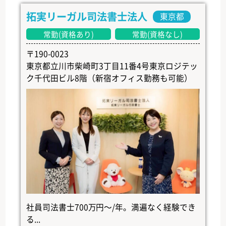
拓実リーガル司法書士法人
東京都
常勤(資格あり)
常勤(資格なし)
〒190-0023
東京都立川市柴崎町3丁目11番4号東京ロジテッ
ク千代田ビル8階（新宿オフィス勤務も可能）
社員司法書士700万円～/年。満遍なく経験でき
る...