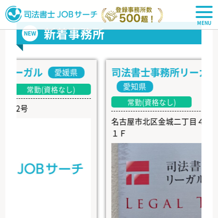
司法書士JOBサーチ
新着事務所
NEW
ーガル
司法書士事務所リーガル・ト
愛媛県
愛知県
常勤(資格なし)
常勤(資格なし)
号
名古屋市北区金城二丁目４番４号 
１Ｆ