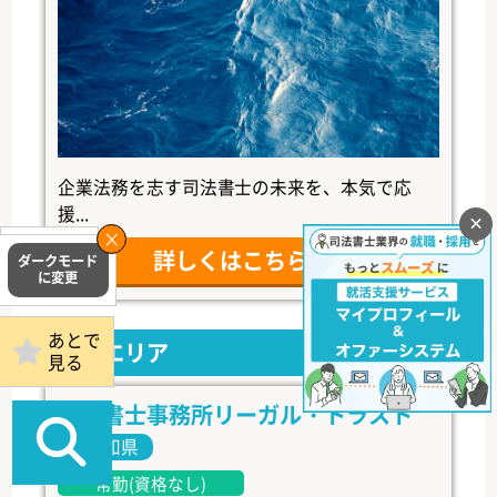
企業法務を志す司法書士の未来を、本気で応
援...
×
掲載事務所
詳しくはこちら
ログイン
あとで
中部エリア
見る
司法書士事務所リーガル・トラスト
愛知県
常勤(資格なし)