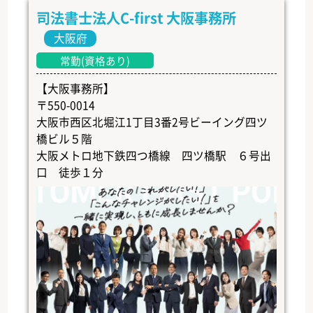
司法書士法人C-first 大阪事務所
大阪府
常勤(資格あり)
【大阪事務所】
〒550-0014
大阪市西区北堀江1丁目3番2号ビーイング四ツ
橋ビル５階
大阪メトロ地下鉄四つ橋線 四ツ橋駅 ６号出
口 徒歩１分