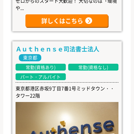
ゼロからのスタート大歓迎！ 大切なのは「環境
や...
詳しくはこちら
Ａｕｔｈｅｎｓｅ司法書士法人
東京都
常勤(資格あり)
常勤(資格なし)
パート・アルバイト
東京都港区赤坂9丁目7番1号ミッドタウン・・
タワー22階