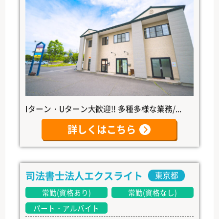
Iターン・Uターン大歓迎!! 多種多様な業務/...
詳しくはこちら
司法書士法人エクスライト
東京都
常勤(資格あり)
常勤(資格なし)
パート・アルバイト