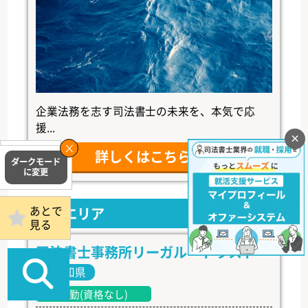
企業法務を志す司法書士の未来を、本気で応
援...
×
詳しくはこちら
掲載事務所
ログイン
あとで
中部エリア
見る
司法書士事務所リーガル・トラスト
愛知県
常勤(資格なし)