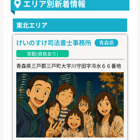
エリア別新着情報
東北エリア
けいのすけ司法書士事務所
青森県
常勤(資格あり)
青森県三戸郡三戸町大字川守田字冷水６６番地