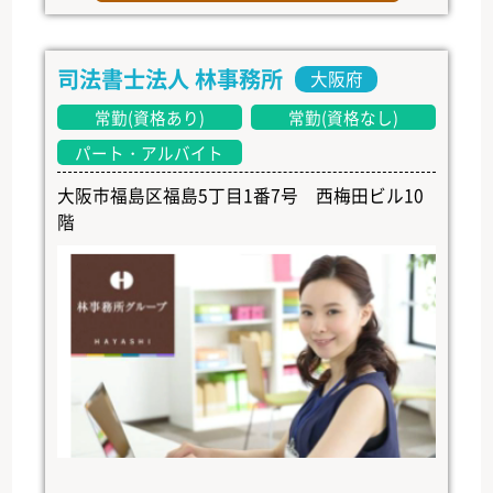
司法書士法人 林事務所
大阪府
常勤(資格あり)
常勤(資格なし)
パート・アルバイト
大阪市福島区福島5丁目1番7号 西梅田ビル10
階