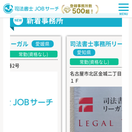
司法書士JOBサーチ
新着事務所
NEW
ーガル
司法書士事務所リーガル・
愛媛県
愛知県
常勤(資格なし)
常勤(資格なし)
2号
名古屋市北区金城二丁目４番４号
１Ｆ