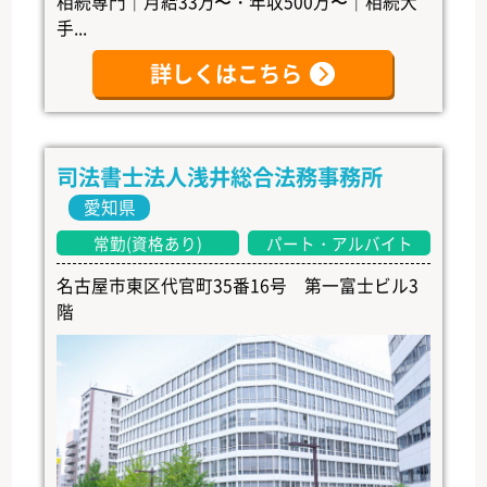
相続専門｜月給33万〜・年収500万〜｜相続大
手...
詳しくはこちら
司法書士法人浅井総合法務事務所
愛知県
常勤(資格あり)
パート・アルバイト
名古屋市東区代官町35番16号 第一富士ビル3
階