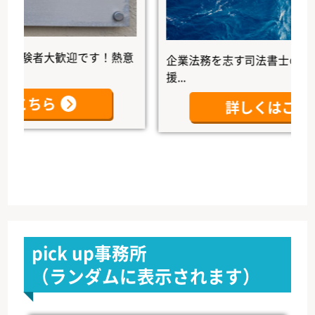
験者大歓迎です！熱意
企業法務を志す司法書士の未来を
援...
ちら
詳しくはこちら
pick up事務所
（ランダムに表示されます）