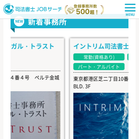
司法書士JOBサーチ
新着事務所
NEW
ガル・トラスト
イントリム司法書士事務所
常勤(資格あり)
常勤(
パート・アルバイト
４番４号 ペルテ金城
東京都港区芝二丁目10番6号 EARTH
BLD. 3F