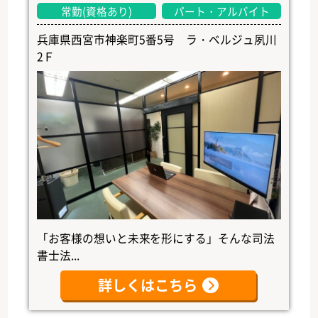
常勤(資格あり)
パート・アルバイト
兵庫県西宮市神楽町5番5号 ラ・ベルジュ夙川
2Ｆ
「お客様の想いと未来を形にする」そんな司法
書士法...
詳しくはこちら