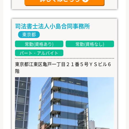
司法書士法人小島合同事務所
東京都
常勤(資格あり)
常勤(資格なし)
パート・アルバイト
東京都江東区亀戸一丁目２１番５号ＹＳビル６
階