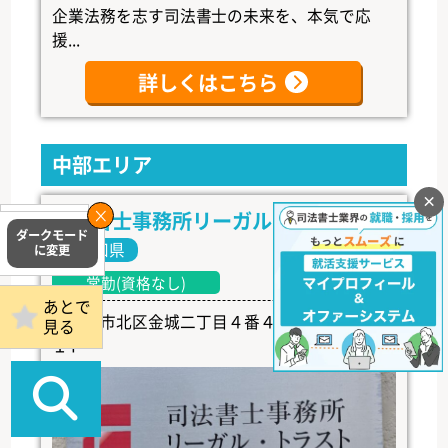
企業法務を志す司法書士の未来を、本気で応
援...
詳しくはこちら
中部エリア
×
司法書士事務所リーガル・トラスト
掲載事務所
ログイン
愛知県
常勤(資格なし)
あとで
名古屋市北区金城二丁目４番４号 ペルテ金城
見る
１Ｆ