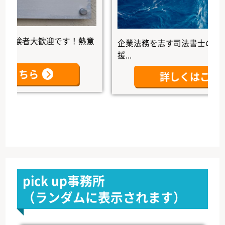
者大歓迎です！熱意
企業法務を志す司法書士の未来を、
援...
ちら
詳しくはこちら
pick up事務所
（ランダムに表示されます）