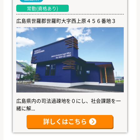
常勤(資格あり)
広島県世羅郡世羅町大字西上原４５６番地３
広島県内の司法過疎地を０にし、社会課題を一
緒に解...
詳しくはこちら