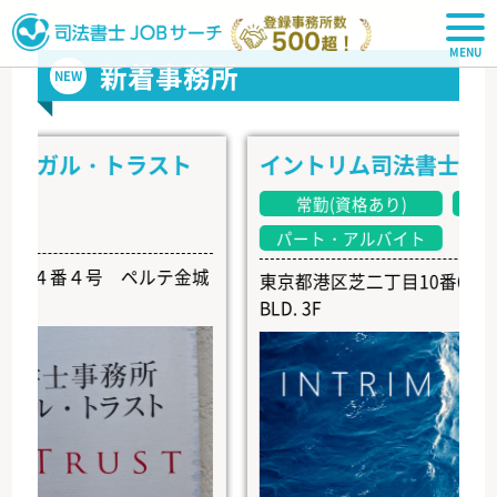
司法書士JOBサーチ
新着事務所
NEW
ガル・トラスト
イントリム司法書士事務所
常勤(資格あり)
常勤(資
パート・アルバイト
番４号 ペルテ金城
東京都港区芝二丁目10番6号 EARTH 
BLD. 3F