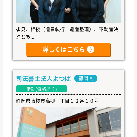
後見、相続（遺言執行、遺産整理）、不動産決
済と多...
詳しくはこちら
司法書士法人よつば
静岡県
常勤(資格あり)
静岡県藤枝市高柳一丁目１２番１０号