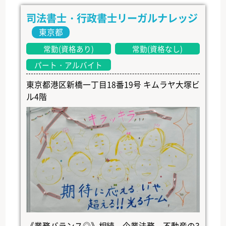
司法書士・行政書士リーガルナレッジ
東京都
常勤(資格あり)
常勤(資格なし)
パート・アルバイト
東京都港区新橋一丁目18番19号 キムラヤ大塚ビ
ル4階
《業務バランス◎》相続、企業法務、不動産の3