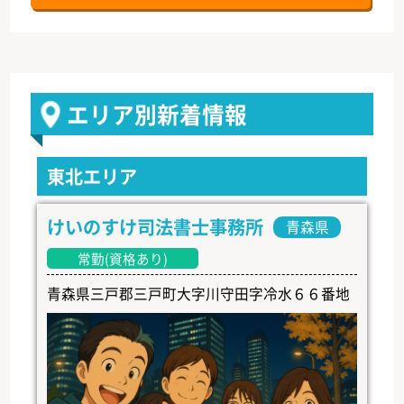
エリア別新着情報
東北エリア
けいのすけ司法書士事務所
青森県
常勤(資格あり)
青森県三戸郡三戸町大字川守田字冷水６６番地