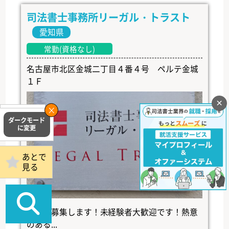
司法書士事務所リーガル・トラスト
愛知県
常勤(資格なし)
名古屋市北区金城二丁目４番４号 ペルテ金城
１Ｆ
×
掲載事務所
ログイン
あとで
見る
補助者募集します！未経験者大歓迎です！熱意
のある...