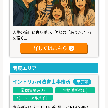
人生の節目に寄り添い、笑顔の「ありがとう」
を頂く...
詳しくはこちら
関東エリア
イントリム司法書士事務所
東京都
常勤(資格あり)
常勤(資格なし)
パート・アルバイト
東京都港区芝二丁目10番6号 EARTH SHIBA