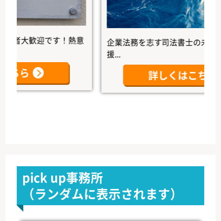
者大歓迎です！熱意
企業法務を志す司法書士の未来を、本
援...
ら
詳しくはこちら
pick up事務所
（ランダムに表示されます）