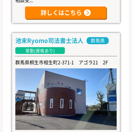
相談受...
詳しくはこちら
池末Ryomo司法書士法人
群馬県
常勤(資格あり)
群馬県桐生市相生町2-371-1 アゴラ21 2F