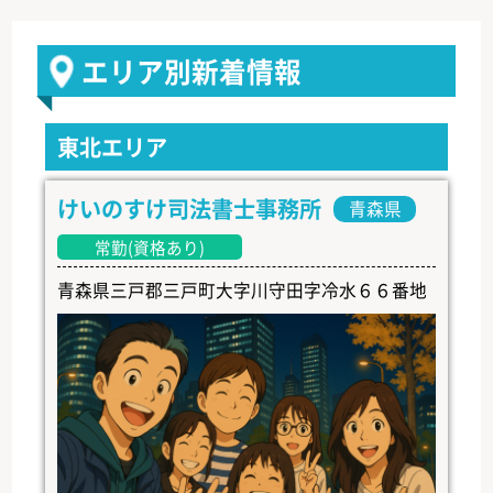
エリア別新着情報
東北エリア
けいのすけ司法書士事務所
青森県
常勤(資格あり)
青森県三戸郡三戸町大字川守田字冷水６６番地