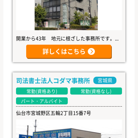
開業から43年 地元に根ざした事務所です。...
詳しくはこちら
司法書士法人コダマ事務所
宮城県
常勤(資格あり)
常勤(資格なし)
パート・アルバイト
仙台市宮城野区五輪2丁目15番7号