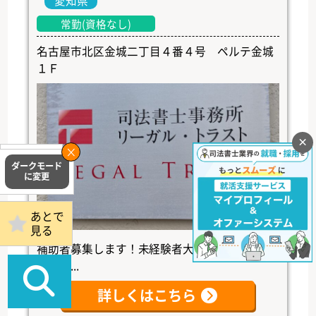
愛知県
常勤(資格なし)
名古屋市北区金城二丁目４番４号 ペルテ金城
１Ｆ
×
掲載事務所
ログイン
あとで
見る
補助者募集します！未経験者大歓迎です！熱意
のある...
詳しくはこちら