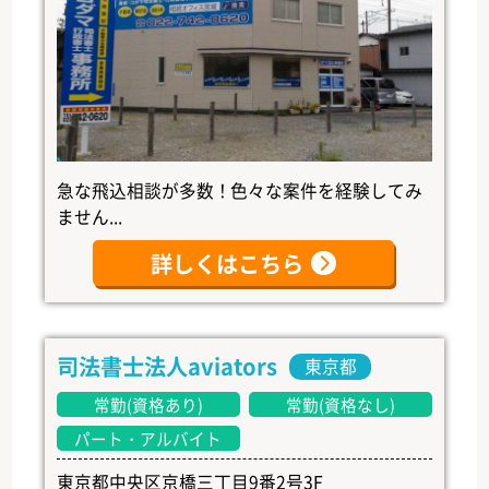
急な飛込相談が多数！色々な案件を経験してみ
ません...
詳しくはこちら
司法書士法人aviators
東京都
常勤(資格あり)
常勤(資格なし)
パート・アルバイト
東京都中央区京橋三丁目9番2号3F