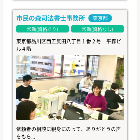
市民の森司法書士事務所
東京都
常勤(資格あり)
常勤(資格なし)
東京都品川区西五反田八丁目１番２号 平森ビ
ル４階
依頼者の相談に親身にのって、ありがとうの声
をもら...