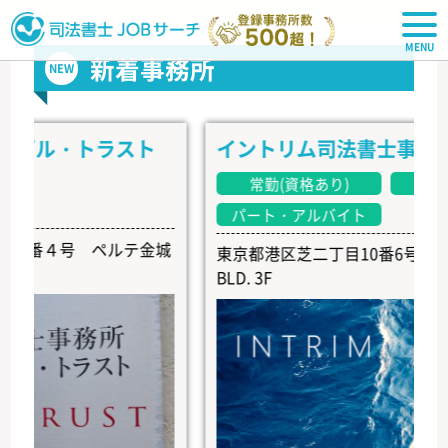
司法書士JOBサーチ
新着事務所
NEW
ル・トラスト
イントリム司法書士事務所
常勤(資格あり)
常勤(資格
パート・アルバイト
番４号 ペルテ金城
東京都港区芝二丁目10番6号 EARTH S
BLD. 3F