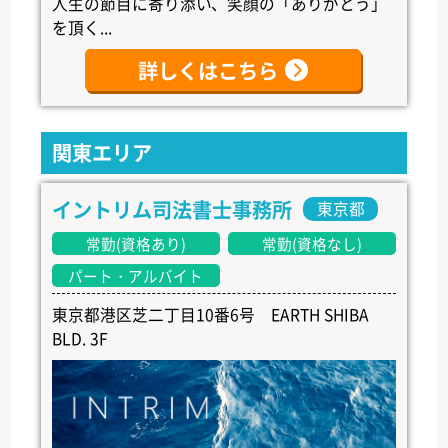
人生の節目に寄り添い、笑顔の「ありがとう」
を頂く...
詳しくはこちら
関東エリア
イントリム司法書士事務所
東京都
常勤(資格あり)
常勤(資格なし)
パート・アルバイト
東京都港区芝二丁目10番6号 EARTH SHIBA
BLD. 3F