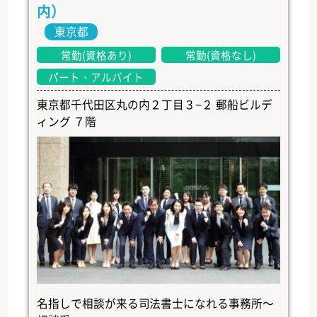
内）
東京都
常勤(資格あり)
常勤(資格なし)
パート・アルバイト
東京都千代田区丸の内２丁目３−２ 郵船ビルデ
ィング ７階
名指しで相談が来る司法書士になれる事務所～