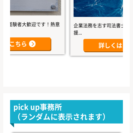
験者大歓迎です！熱意
企業法務を志す司法書士の未来を
援...
こちら
詳しくはこちら
pick up事務所
（ランダムに表示されます）