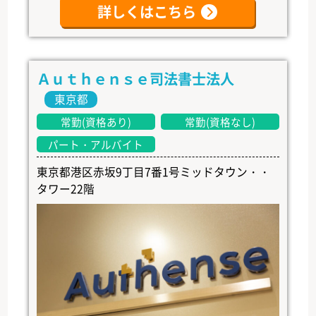
詳しくはこちら
Ａｕｔｈｅｎｓｅ司法書士法人
東京都
常勤(資格あり)
常勤(資格なし)
パート・アルバイト
東京都港区赤坂9丁目7番1号ミッドタウン・・
タワー22階