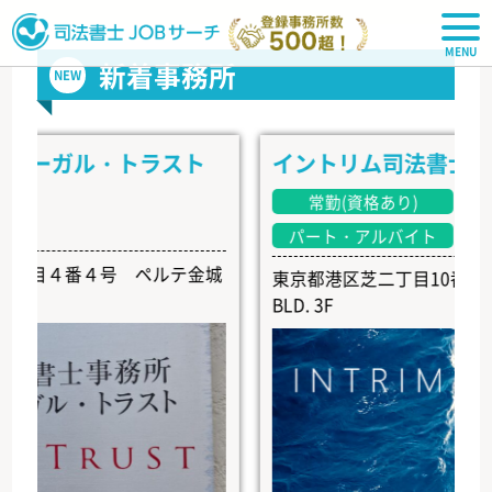
司法書士JOBサーチ
新着事務所
NEW
ーガル・トラスト
イントリム司法書士事務所
常勤(資格あり)
常勤(
パート・アルバイト
４番４号 ペルテ金城
東京都港区芝二丁目10番6号 EARTH
BLD. 3F