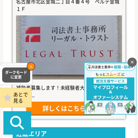
名古屋市北区金城二丁目４番４号 ペルテ金城
１Ｆ
×
掲載事務所
ログイン
補助者募集します！未経験者大歓迎です！熱意
あとで
のある...
見る
詳しくはこちら
近畿エリア