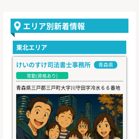
エリア別新着情報
東北エリア
けいのすけ司法書士事務所
青森県
常勤(資格あり)
青森県三戸郡三戸町大字川守田字冷水６６番地