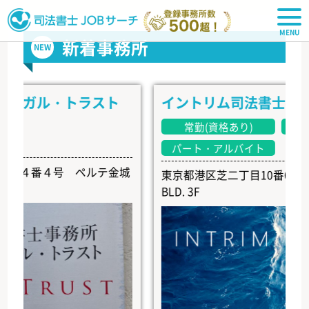
司法書士JOBサーチ
新着事務所
NEW
ガル・トラスト
イントリム司法書士事務所
常勤(資格あり)
常勤(資
パート・アルバイト
番４号 ペルテ金城
東京都港区芝二丁目10番6号 EARTH 
BLD. 3F