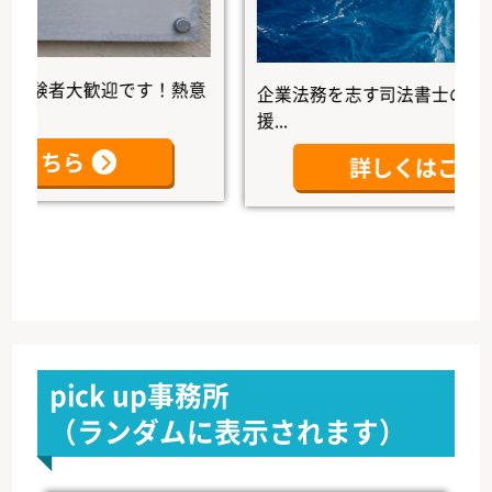
者大歓迎です！熱意
企業法務を志す司法書士の未来を、
援...
ちら
詳しくはこちら
pick up事務所
（ランダムに表示されます）