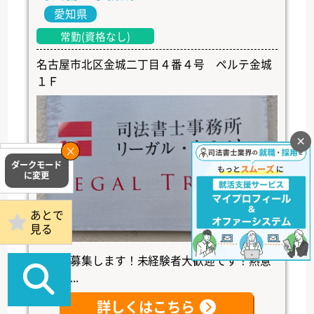
愛知県
常勤(資格なし)
名古屋市北区金城二丁目４番４号 ペルテ金城
１Ｆ
×
掲載事務所
ログイン
あとで
見る
補助者募集します！未経験者大歓迎です！熱意
のある...
詳しくはこちら