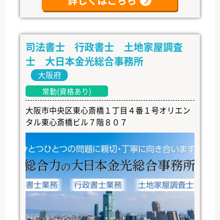
詳しくはこちら
司法書士 行政書士 土地家屋調査
士 大日本金光総合事務所
大阪府
常勤(資格あり)
大阪市中央区東心斎橋１丁目４番１号オリエン
タル東心斎橋ビル７階８０７