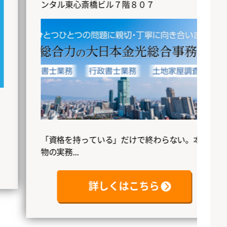
ンタル東心斎橋ビル７階８０７
事
く、
「資格を持っている」だけで終わらない。本
物の実務...
詳しくはこちら