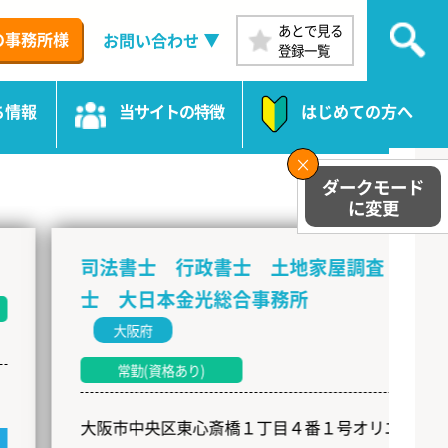
あとで見る
の事務所様
お問い合わせ
登録一覧
ち情報
当サイトの特徴
はじめての方へ
司法書士 行政書士 土地家屋調査
司
士 大日本金光総合事務所
大阪府
常勤(資格あり)
神
３
大阪市中央区東心斎橋１丁目４番１号オリエ