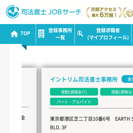
司法書士JOBサ
登録事務所
登録求職者
TOP
新着事務所
一覧
(マイプロフィール)
NEW
ト
イントリム司法書士事務所
東京都
常勤(資格あり)
常勤(資格なし)
パート・アルバイト
テ金
東京都港区芝二丁目10番6号 EARTH SHIBA
BLD. 3F