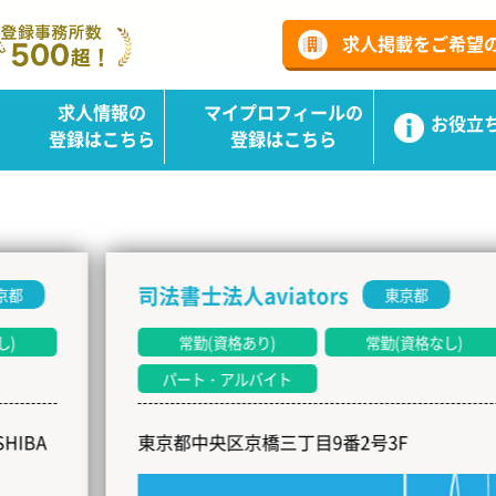
ーチ
求人掲載をご希望
求人情報の
マイプロフィールの
お役立
登録はこちら
登録はこちら
司法書士法人aviators
東京都
常勤(資格あり)
常勤(資格なし)
パート・アルバイト
東京都中央区京橋三丁目9番2号3F